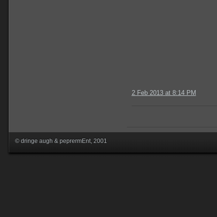
2 Feb 2013 at 8:14 PM
© dringe augh & peprermEnt, 2001