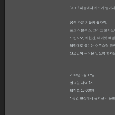
"씨바! 하늘에서 카포가 떨어지
꽁꽁 추운 겨울의 끝자락.
포크와 블루스, 그리고 보사노
드린지오, 하헌진, 데이빗 베
입맛대로 즐기는 어쿠스틱 공연
월요일이 두려운 일요병 환자들
2013년 2월 17일
일요일 저녁 7시
입장료 15,000원
* 공연 현장에서 뮤지션의 음반