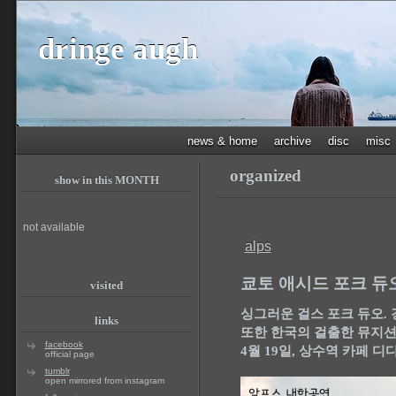
dringe augh
news & home
archive
disc
misc
organized
show in this MONTH
not available
alps
쿄토 애시드 포크 듀
visited
싱그러운 걸스 포크 듀오.
links
또한 한국의 걸출한 뮤지션 
facebook
4월 19일, 상수역 카페 디
official page
tumblr
open mirrored from instagram