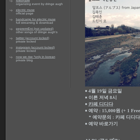
folkonaire
organizing event by dringe augh
electric muse
official page
bandcamp for electric muse
full streaming & download
peprermEnt (not updated)
other songs of dringe augh's
twitter (account locked)
private locked
instagram (account locked)
private locked
now we rise *only in korean
private blog
4월 19일 금요일
￭
이른 저녁 8시
￭
카페 디디다
￭
예약 : 15,000원 (+ 1 Free 
￭
* 예약문의 : 카페 디디다
예약 바로가기
￭